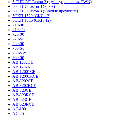
5 THD RF Caston 3 (пульт управления TWN)
50 THD Caston 3 (крюк)
50 THD Caston 3 (нижняя проушина)
5СКП 1520 (СКИ-12)
5СКП-1515 (СКИ-12)
710-00
710-T0
720-00
720-S0
730-00
750-S0
750-SW
760-00
AB 1202CE
AB 1202RCE
AB-12001CE
AB-12001RCE
AB-3202CE
AB-3202RCE
AB-323CE
AB-323RCE
AB-623CE
AB-623RCE
AC-100
AC-25