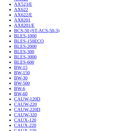
AX523/E
AX622
AX622/E
AX8201
AX8201/E
BCS-50 (ST-ACS-50-3)
BLES-1000
BLES-150ECO
BLES-2000
BLES-300
BLES-3000
BLES-600
BW-15
BW-150
BW-30
BW-500
BW-6
BW-60
CAUW-120D
CAUW-220
CAUW-220D
CAUW-320
CAUX-120
CAUX-220
CAUX-320