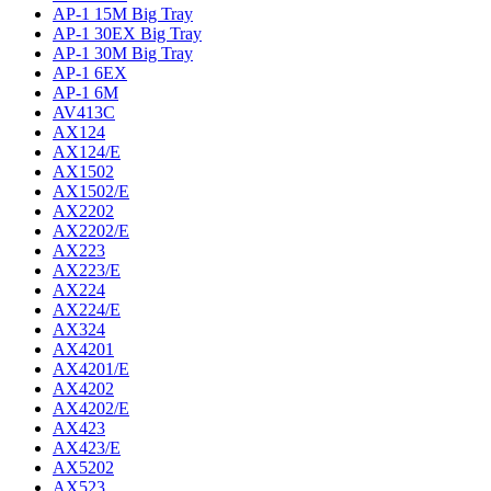
AP-1 15M Big Tray
AP-1 30EX Big Tray
AP-1 30M Big Tray
AP-1 6EX
AP-1 6M
AV413C
AX124
AX124/E
AX1502
AX1502/E
AX2202
AX2202/E
AX223
AX223/E
AX224
AX224/E
AX324
AX4201
AX4201/E
AX4202
AX4202/E
AX423
AX423/E
AX5202
AX523