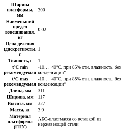
Ширина
платформы,
300
мм
Наименьший
предел
0.02
взвешивания,
кг
Цена деления
(дискретность),
1
г
Точность, г
1
t°C min
-10…+40°C, при 85% отн. влажность, без
рекомендуемая
конденсации°
t°C max
-10…+40°C, при 85% отн. влажность, без
рекомендуемая
конденсации°
Длина, мм
311
Ширина, мм
117
Высота, мм
327
Масса, кг
3.9
Материал
АБС-пластмасса со вставкой из
платформы
нержавеющей стали
(ГПУ)