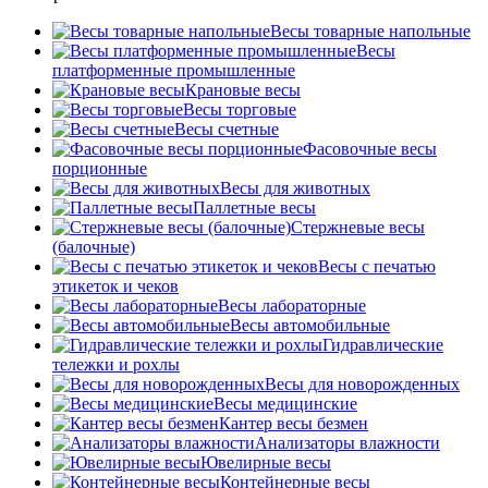
Весы товарные напольные
Весы
платформенные промышленные
Крановые весы
Весы торговые
Весы счетные
Фасовочные весы
порционные
Весы для животных
Паллетные весы
Стержневые весы
(балочные)
Весы c печатью
этикеток и чеков
Весы лабораторные
Весы автомобильные
Гидравлические
тележки и рохлы
Весы для новорожденных
Весы медицинские
Кантер весы безмен
Анализаторы влажности
Ювелирные весы
Контейнерные весы