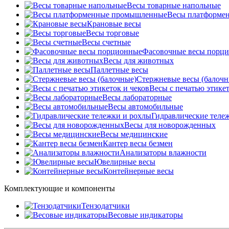
Весы товарные напольные
Весы платформе
Крановые весы
Весы торговые
Весы счетные
Фасовочные весы порц
Весы для животных
Паллетные весы
Стержневые весы (балочн
Весы c печатью этикет
Весы лабораторные
Весы автомобильные
Гидравлические теле
Весы для новорожденных
Весы медицинские
Кантер весы безмен
Анализаторы влажности
Ювелирные весы
Контейнерные весы
Комплектующие и компоненты
Тензодатчики
Весовые индикаторы