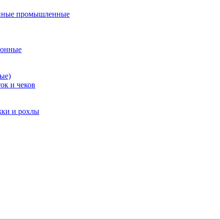
нные промышленные
ионные
ые)
ок и чеков
жки и рохлы