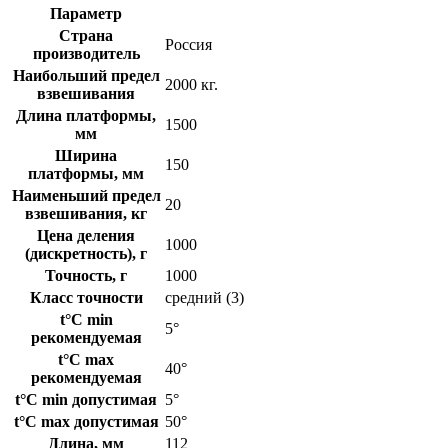
Параметр
Страна
Россия
производитель
Наибольший предел
2000 кг.
взвешивания
Длина платформы,
1500
мм
Ширина
150
платформы, мм
Наименьший предел
20
взвешивания, кг
Цена деления
1000
(дискретность), г
Точность, г
1000
Класс точности
средний (3)
t°C min
5°
рекомендуемая
t°C max
40°
рекомендуемая
t°C min допустимая
5°
t°C max допустимая
50°
Длина, мм
112