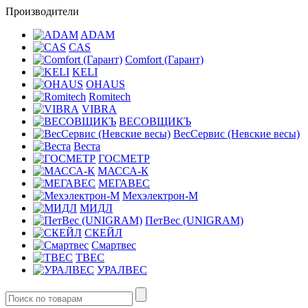
Производители
ADAM
CAS
Comfort (Гарант)
KELI
OHAUS
Romitech
VIBRA
ВЕСОВЩИКЪ
ВесСервис (Невские весы)
Веста
ГОСМЕТР
МАССА-К
МЕГАВЕС
Мехэлектрон-М
МИДЛ
ПетВес (UNIGRAM)
СКЕЙЛ
Смартвес
ТВЕС
УРАЛВЕС