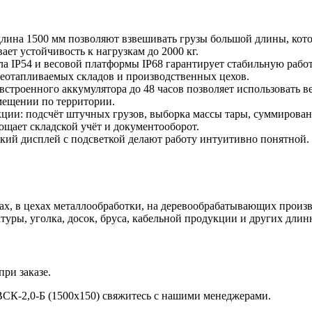
лина 1500 мм позволяют взвешивать грузы большой длины, кото
ет устойчивость к нагрузкам до 2000 кг.
 IP54 и весовой платформы IP68 гарантирует стабильную работ
 неотапливаемых складов и производственных цехов.
 встроенного аккумулятора до 48 часов позволяет использовать в
мещении по территории.
ии: подсчёт штучных грузов, выборка массы тары, суммирование
ощает складской учёт и документооборот.
ий дисплей с подсветкой делают работу интуитивно понятной. Ни
, в цехах металлообработки, на деревообрабатывающих произво
уры, уголка, досок, бруса, кабельной продукции и других длин
ри заказе.
ВСК-2,0-Б (1500х150) свяжитесь с нашими менеджерами.