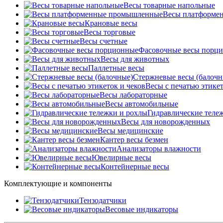
Весы товарные напольные
Весы платформе
Крановые весы
Весы торговые
Весы счетные
Фасовочные весы порц
Весы для животных
Паллетные весы
Стержневые весы (балочн
Весы c печатью этикет
Весы лабораторные
Весы автомобильные
Гидравлические теле
Весы для новорожденных
Весы медицинские
Кантер весы безмен
Анализаторы влажности
Ювелирные весы
Контейнерные весы
Комплектующие и компоненты
Тензодатчики
Весовые индикаторы