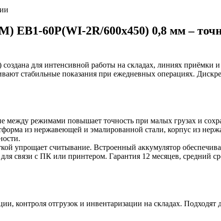
ии
ЕВ1-60P(WI-2R/600х450) 0,8 мм – точн
оздана для интенсивной работы на складах, линиях приёмки и 
ают стабильные показания при ежедневных операциях. Дискретно
е между режимами повышает точность при малых грузах и сохраня
тформа из нержавеющей и эмалированной стали, корпус из нержав
ности.
кой упрощает считывание. Встроенный аккумулятор обеспечивае
 для связи с ПК или принтером. Гарантия 12 месяцев, средний ср
ии, контроля отгрузок и инвентаризации на складах. Подходят 