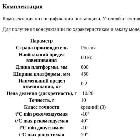
Комплектация
Комплектация по спецификации поставщика. Уточняйте состав 
Для получения консультации по характеристикам и заказу моде
Параметр
Страна производитель
Россия
Наибольший предел
60 кг.
взвешивания
Длина платформы, мм
600
Ширина платформы, мм
450
Наименьший предел
0.2
взвешивания, кг
Цена деления (дискретность), г
10/20
Точность, г
10
Класс точности
средний (3)
t°C min рекомендуемая
-10°
t°C max рекомендуемая
40°
t°C min допустимая
-10°
t°C max допустимая
50°