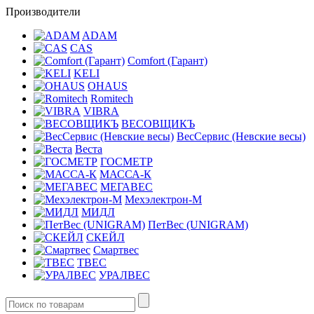
Производители
ADAM
CAS
Comfort (Гарант)
KELI
OHAUS
Romitech
VIBRA
ВЕСОВЩИКЪ
ВесСервис (Невские весы)
Веста
ГОСМЕТР
МАССА-К
МЕГАВЕС
Мехэлектрон-М
МИДЛ
ПетВес (UNIGRAM)
СКЕЙЛ
Смартвес
ТВЕС
УРАЛВЕС