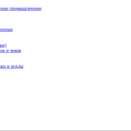
нные промышленные
ионные
ые)
ок и чеков
жки и рохлы