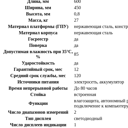
Длина, мм
600
Ширина, мм
450
Высота, мм
0,8
Масса, кг
27
Материал платформы (ГПУ)
нержавеющая сталь, конст
Материал корпуса
нержавеющая сталь
Госреестр
да
Поверка
да
Допустимая влажность при 35°С,
85
%
Ударостойкость
да
Гарантийный срок, мес
12
Средний срок службы, мес
120
Источники питания
электросеть, аккумулятор
Время непрерывной работы
До 80 часов
Стойка
встроенная
влагозащита, автономный 
Функции
подключение к компьютер
Число диапазонов измерений
2
Тип дисплея
светодиодный
Число дисплеев индикации
1