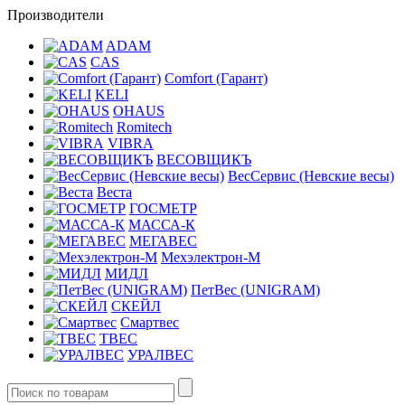
Производители
ADAM
CAS
Comfort (Гарант)
KELI
OHAUS
Romitech
VIBRA
ВЕСОВЩИКЪ
ВесСервис (Невские весы)
Веста
ГОСМЕТР
МАССА-К
МЕГАВЕС
Мехэлектрон-М
МИДЛ
ПетВес (UNIGRAM)
СКЕЙЛ
Смартвес
ТВЕС
УРАЛВЕС