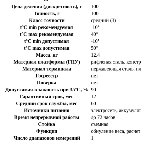
Цена деления (дискретность), г
100
Точность, г
100
Класс точности
средний (3)
t°C min рекомендуемая
-10°
t°C max рекомендуемая
40°
t°C min допустимая
-10°
t°C max допустимая
50°
Масса, кг
12.4
Материал платформы (ГПУ)
рифленая сталь, конст
Материал терминала
нержавеющая сталь, п
Госреестр
нет
Поверка
нет
Допустимая влажность при 35°С, %
90
Гарантийный срок, мес
12
Средний срок службы, мес
60
Источники питания
электросеть, аккумуля
Время непрерывной работы
до 72 часов
Стойка
съемная
Функции
обнуление веса, расче
Число диапазонов измерений
1