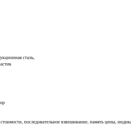
рукционная сталь,
ластик
тор
т стоимости, последовательное взвешивание, память цены, инди