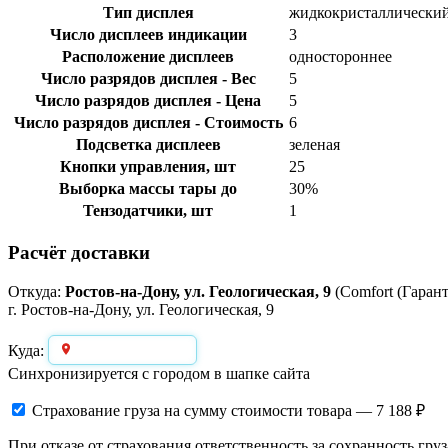
Тип дисплея
жидкокристаллически
Число дисплеев индикации
3
Расположение дисплеев
одностороннее
Число разрядов дисплея - Вес
5
Число разрядов дисплея - Цена
5
Число разрядов дисплея - Стоимость
6
Подсветка дисплеев
зеленая
Кнопки управления, шт
25
Выборка массы тары до
30%
Тензодатчики, шт
1
Расчёт доставки
Откуда:
Ростов-на-Дону, ул. Геологическая, 9
(Comfort (Гарант
г. Ростов-на-Дону, ул. Геологическая, 9
Выберите город
Куда:
Синхронизируется с городом в шапке сайта
Страхование груза
на сумму стоимости товара — 7 188 ₽
При отказе от страхования ответственность за сохранность груз