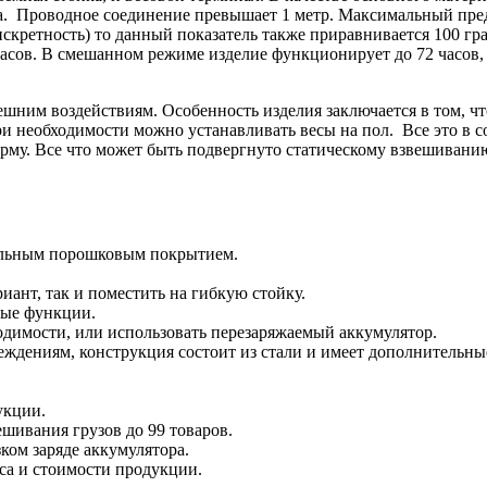
а. Проводное соединение превышает 1 метр. Максимальный пред
дискретность) то данный показатель также приравнивается 100 
часов. В смешанном режиме изделие функционирует до 72 часов,
шним воздействиям. Особенность изделия заключается в том, что
ри необходимости можно устанавливать весы на пол. Все это в 
орму. Все что может быть подвергнуто статическому взвешивани
тельным порошковым покрытием.
ант, так и поместить на гибкую стойку.
ные функции.
одимости, или использовать перезаряжаемый аккумулятор.
ждениям, конструкция состоит из стали и имеет дополнительные
укции.
шивания грузов до 99 товаров.
ком заряде аккумулятора.
са и стоимости продукции.