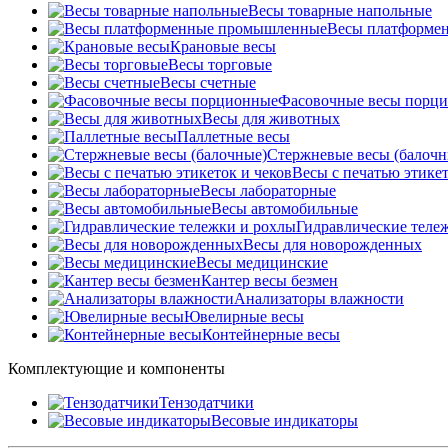
Весы товарные напольные
Весы платформе
Крановые весы
Весы торговые
Весы счетные
Фасовочные весы порц
Весы для животных
Паллетные весы
Стержневые весы (балочн
Весы c печатью этикет
Весы лабораторные
Весы автомобильные
Гидравлические теле
Весы для новорожденных
Весы медицинские
Кантер весы безмен
Анализаторы влажности
Ювелирные весы
Контейнерные весы
Комплектующие и компоненты
Тензодатчики
Весовые индикаторы