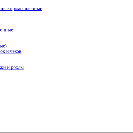
нные промышленные
ионные
ые)
ок и чеков
жки и рохлы