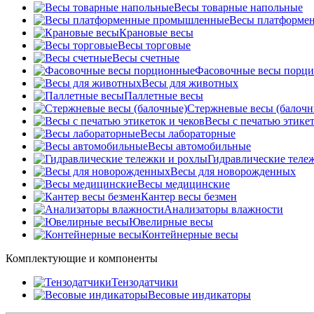
Весы товарные напольные
Весы платформе
Крановые весы
Весы торговые
Весы счетные
Фасовочные весы порц
Весы для животных
Паллетные весы
Стержневые весы (балочн
Весы c печатью этикет
Весы лабораторные
Весы автомобильные
Гидравлические теле
Весы для новорожденных
Весы медицинские
Кантер весы безмен
Анализаторы влажности
Ювелирные весы
Контейнерные весы
Комплектующие и компоненты
Тензодатчики
Весовые индикаторы