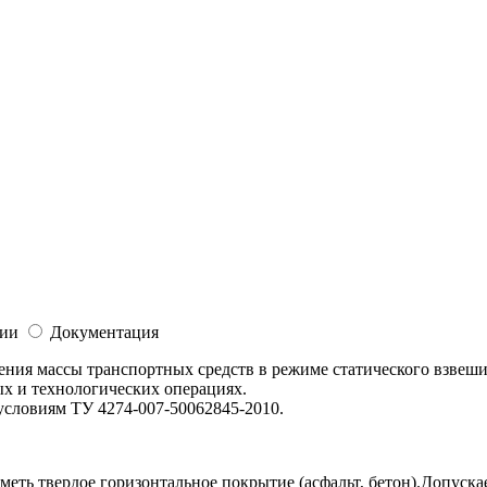
ии
Документация
ия массы транспортных средств в режиме статического взвешив
ых и технологических операциях.
словиям ТУ 4274-007-50062845-2010.
еть твердое горизонтальное покрытие (асфальт, бетон).Допуска