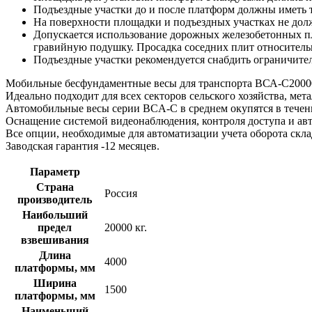
Подъездные участки до и после платформ должны иметь 
На поверхности площадки и подъездных участках не дол
Допускается использование дорожных железобетонных п
гравийную подушку. Просадка соседних плит относительн
Подъездные участки рекомендуется снабдить ограничите
Мобильные бесфундаментные весы для транспорта ВСА-С20000
Идеально подходит для всех секторов сельского хозяйства, ме
Автомобильные весы серии BCA-C в среднем окупятся в течение
Оснащение системой видеонаблюдения, контроля доступа и ав
Все опции, необходимые для автоматизации учета оборота ск
Заводская гарантия -12 месяцев.
Параметр
Страна
Россия
производитель
Наибольший
предел
20000 кг.
взвешивания
Длина
4000
платформы, мм
Ширина
1500
платформы, мм
Наименьший