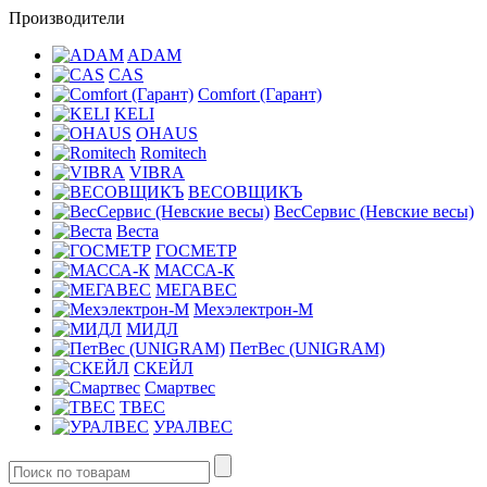
Производители
ADAM
CAS
Comfort (Гарант)
KELI
OHAUS
Romitech
VIBRA
ВЕСОВЩИКЪ
ВесСервис (Невские весы)
Веста
ГОСМЕТР
МАССА-К
МЕГАВЕС
Мехэлектрон-М
МИДЛ
ПетВес (UNIGRAM)
СКЕЙЛ
Смартвес
ТВЕС
УРАЛВЕС