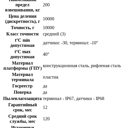
предел
200
взвешивания, кг
Цена деления
10000
(дискретность), г
Точность, г
10000
Класс точности
средний (3)
t°C min
датчики: -30, терминал: -10°
допустимая
t°C max
40°
допустимая
Материал
конструкционная сталь, рифленая сталь
платформы (ГПУ)
Материал
пластик
терминала
Госреестр
да
Поверка
да
Пылевлагозащита
терминал - IP67, датчики - IP68
Гарантийный
12
срок, мес
Средний срок
120
службы, мес
Источники