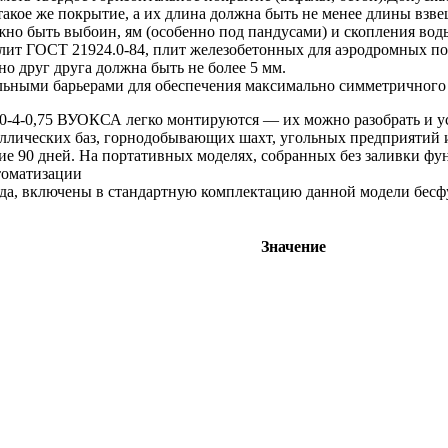
такое же покрытие, а их длина должна быть не менее длины взв
жно быть выбоин, ям (особенно под пандусами) и скопления вод
лит ГОСТ 21924.0-84, плит железобетонных для аэродромных п
о друг друга должна быть не более 5 мм.
льными барьерами для обеспечения максимально симметричного 
-4-0,75 ВУОКСА легко монтируются — их можно разобрать и ус
таллических баз, горнодобывающих шахт, угольных предприятий 
 90 дней. На портативных моделях, собранных без заливки фунд
томатизации
лада, включены в стандартную комплектацию данной модели бес
Значение