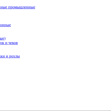
нные промышленные
ионные
ые)
ок и чеков
жки и рохлы