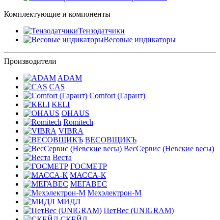
Комплектующие и компоненты
Тензодатчики
Весовые индикаторы
Производители
ADAM
CAS
Comfort (Гарант)
KELI
OHAUS
Romitech
VIBRA
ВЕСОВЩИКЪ
ВесСервис (Невские весы)
Веста
ГОСМЕТР
МАССА-К
МЕГАВЕС
Мехэлектрон-М
МИДЛ
ПетВес (UNIGRAM)
СКЕЙЛ