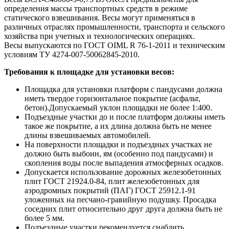
определения массы транспортных средств в режиме
статического взвешивания. Весы могут применяться в
различных отраслях промышленности, транспорта и сельского
хозяйства при учетных и технологических операциях.
Весы выпускаются по ГОСТ OIML R 76-1-2011 и техническим
условиям ТУ 4274-007-50062845-2010.
Требования к площадке для установки весов:
Площадка для установки платформ с пандусами должна
иметь твердое горизонтальное покрытие (асфальт,
бетон).Допускаемый уклон площадки не более 1:400.
Подъездные участки до и после платформ должны иметь
такое же покрытие, а их длина должна быть не менее
длины взвешиваемых автомобилей.
На поверхности площадки и подъездных участках не
должно быть выбоин, ям (особенно под пандусами) и
скопления воды после выпадения атмосферных осадков.
Допускается использование дорожных железобетонных
плит ГОСТ 21924.0-84, плит железобетонных для
аэродромных покрытий (ПАГ) ГОСТ 25912.1-91
уложенных на песчано-гравийную подушку. Просадка
соседних плит относительно друг друга должна быть не
более 5 мм.
Подъездные участки рекомендуется снабдить