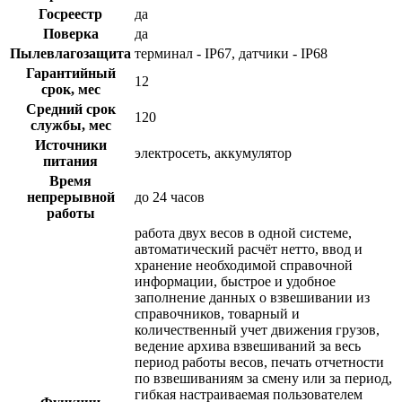
Госреестр
да
Поверка
да
Пылевлагозащита
терминал - IP67, датчики - IP68
Гарантийный
12
срок, мес
Средний срок
120
службы, мес
Источники
электросеть, аккумулятор
питания
Время
непрерывной
до 24 часов
работы
работа двух весов в одной системе,
автоматический расчёт нетто, ввод и
хранение необходимой справочной
информации, быстрое и удобное
заполнение данных о взвешивании из
справочников, товарный и
количественный учет движения грузов,
ведение архива взвешиваний за весь
период работы весов, печать отчетности
по взвешиваниям за смену или за период,
гибкая настраиваемая пользователем