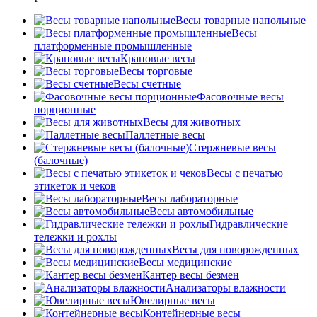
Весы товарные напольные
Весы
платформенные промышленные
Крановые весы
Весы торговые
Весы счетные
Фасовочные весы
порционные
Весы для животных
Паллетные весы
Стержневые весы
(балочные)
Весы c печатью
этикеток и чеков
Весы лабораторные
Весы автомобильные
Гидравлические
тележки и рохлы
Весы для новорожденных
Весы медицинские
Кантер весы безмен
Анализаторы влажности
Ювелирные весы
Контейнерные весы