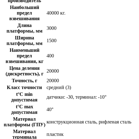
производитель
Наибольший
предел
40000 кг.
взвешивания
Длина
3000
платформы, мм
Ширина
1500
платформы, мм
Наименьший
предел
400
взвешивания, кг
Цена деления
20000
(дискретность), г
Точность, г
20000
Класс точности
средний (3)
t°C min
датчики: -30, терминал: -10°
допустимая
t°C max
40°
допустимая
Материал
конструкционная сталь, рифленая сталь
платформы (ГПУ)
Материал
пластик
терминала