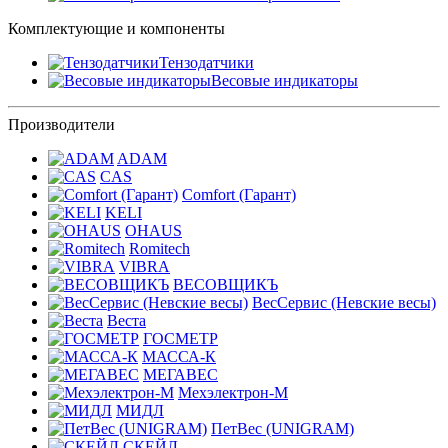
Комплектующие и компоненты
Тензодатчики
Весовые индикаторы
Производители
ADAM
CAS
Comfort (Гарант)
KELI
OHAUS
Romitech
VIBRA
ВЕСОВЩИКЪ
ВесСервис (Невские весы)
Веста
ГОСМЕТР
МАССА-К
МЕГАВЕС
Мехэлектрон-М
МИДЛ
ПетВес (UNIGRAM)
СКЕЙЛ