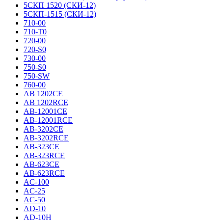
5СКП 1520 (СКИ-12)
5СКП-1515 (СКИ-12)
710-00
710-T0
720-00
720-S0
730-00
750-S0
750-SW
760-00
AB 1202CE
AB 1202RCE
AB-12001CE
AB-12001RCE
AB-3202CE
AB-3202RCE
AB-323CE
AB-323RCE
AB-623CE
AB-623RCE
AC-100
AC-25
AC-50
AD-10
AD-10H