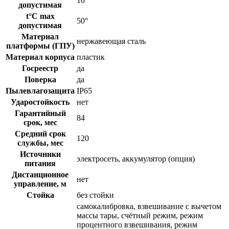
10°
допустимая
t°C max
50°
допустимая
Материал
нержавеющая сталь
платформы (ГПУ)
Материал корпуса
пластик
Госреестр
да
Поверка
да
Пылевлагозащита
IP65
Ударостойкость
нет
Гарантийный
84
срок, мес
Средний срок
120
службы, мес
Источники
электросеть, аккумулятор (опция)
питания
Дистанционное
нет
управление, м
Стойка
без стойки
самокалибровка, взвешивание с вычетом
массы тары, счётный режим, режим
процентного взвешивания, режим