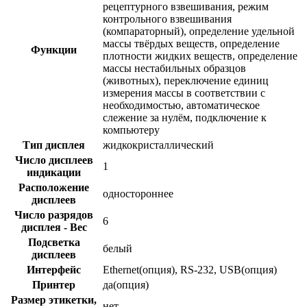
рецептурного взвешивания, режим
контрольного взвешивания
(компараторный), определение удельной
массы твёрдых веществ, определение
Функции
плотности жидких веществ, определение
массы нестабильных образцов
(животных), переключение единиц
измерения массы в соответствии с
необходимостью, автоматическое
слежение за нулём, подключение к
компьютеру
Тип дисплея
жидкокристаллический
Число дисплеев
1
индикации
Расположение
одностороннее
дисплеев
Число разрядов
6
дисплея - Вес
Подсветка
белый
дисплеев
Интерфейс
Ethernet(опция), RS-232, USB(опция)
Принтер
да(опция)
Размер этикетки,
нет