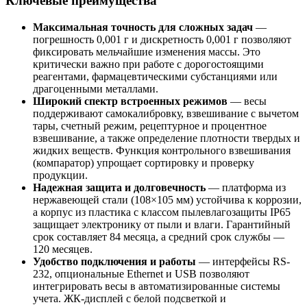
Ключевые преимущества
Максимальная точность для сложных задач
—
погрешность 0,001 г и дискретность 0,001 г позволяют
фиксировать мельчайшие изменения массы. Это
критически важно при работе с дорогостоящими
реагентами, фармацевтическими субстанциями или
драгоценными металлами.
Широкий спектр встроенных режимов
— весы
поддерживают самокалибровку, взвешивание с вычетом
тары, счетный режим, рецептурное и процентное
взвешивание, а также определение плотности твердых и
жидких веществ. Функция контрольного взвешивания
(компаратор) упрощает сортировку и проверку
продукции.
Надежная защита и долговечность
— платформа из
нержавеющей стали (108×105 мм) устойчива к коррозии,
а корпус из пластика с классом пылевлагозащиты IP65
защищает электронику от пыли и влаги. Гарантийный
срок составляет 84 месяца, а средний срок службы —
120 месяцев.
Удобство подключения и работы
— интерфейсы RS-
232, опциональные Ethernet и USB позволяют
интегрировать весы в автоматизированные системы
учета. ЖК-дисплей с белой подсветкой и