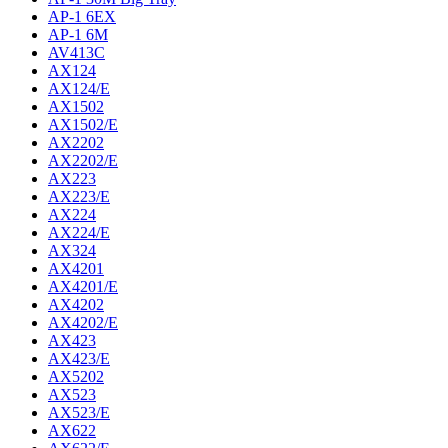
AP-1 6EX
AP-1 6M
AV413C
AX124
AX124/E
AX1502
AX1502/E
AX2202
AX2202/E
AX223
AX223/E
AX224
AX224/E
AX324
AX4201
AX4201/E
AX4202
AX4202/E
AX423
AX423/E
AX5202
AX523
AX523/E
AX622