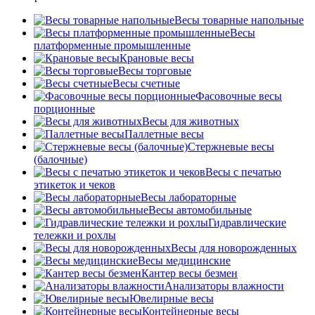
Весы товарные напольные
Весы
платформенные промышленные
Крановые весы
Весы торговые
Весы счетные
Фасовочные весы
порционные
Весы для животных
Паллетные весы
Стержневые весы
(балочные)
Весы c печатью
этикеток и чеков
Весы лабораторные
Весы автомобильные
Гидравлические
тележки и рохлы
Весы для новорожденных
Весы медицинские
Кантер весы безмен
Анализаторы влажности
Ювелирные весы
Контейнерные весы