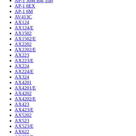
AP-1 30M Big Tray
AP-1 6EX
AP-1 6M
AV413C
AX124
AX124/E
AX1502
AX1502/E
AX2202
AX2202/E
AX223
AX223/E
AX224
AX224/E
AX324
AX4201
AX4201/E
AX4202
AX4202/E
AX423
AX423/E
AX5202
AX523
AX523/E
AX622