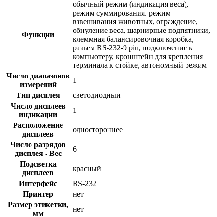
обычный режим (индикация веса),
режим суммирования, режим
взвешивания животных, ограждение,
обнуление веса, шарнирные подпятники,
Функции
клеммная балансировочная коробка,
разъем RS-232-9 pin, подключение к
компьютеру, кронштейн для крепления
терминала к стойке, автономный режим
Число диапазонов
1
измерений
Тип дисплея
светодиодный
Число дисплеев
1
индикации
Расположение
одностороннее
дисплеев
Число разрядов
6
дисплея - Вес
Подсветка
красный
дисплеев
Интерфейс
RS-232
Принтер
нет
Размер этикетки,
нет
мм