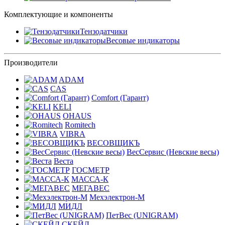
Комплектующие и компоненты
Тензодатчики
Весовые индикаторы
Производители
ADAM
CAS
Comfort (Гарант)
KELI
OHAUS
Romitech
VIBRA
ВЕСОВЩИКЪ
ВесСервис (Невские весы)
Веста
ГОСМЕТР
МАССА-К
МЕГАВЕС
Мехэлектрон-М
МИДЛ
ПетВес (UNIGRAM)
СКЕЙЛ