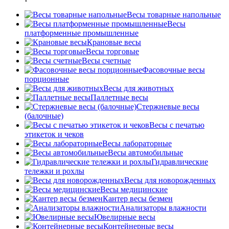
Весы товарные напольные
Весы
платформенные промышленные
Крановые весы
Весы торговые
Весы счетные
Фасовочные весы
порционные
Весы для животных
Паллетные весы
Стержневые весы
(балочные)
Весы c печатью
этикеток и чеков
Весы лабораторные
Весы автомобильные
Гидравлические
тележки и рохлы
Весы для новорожденных
Весы медицинские
Кантер весы безмен
Анализаторы влажности
Ювелирные весы
Контейнерные весы