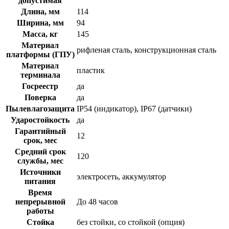
допустимая
Длина, мм
114
Ширина, мм
94
Масса, кг
145
Материал
рифленая сталь, конструкционная сталь
платформы (ГПУ)
Материал
пластик
терминала
Госреестр
да
Поверка
да
Пылевлагозащита
IP54 (индикатор), IP67 (датчики)
Ударостойкость
да
Гарантийный
12
срок, мес
Средний срок
120
службы, мес
Источники
электросеть, аккумулятор
питания
Время
непрерывной
До 48 часов
работы
Стойка
без стойки, со стойкой (опция)