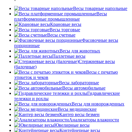
Весы товарные напольные
Весы
платформенные промышленные
Крановые весы
Весы торговые
Весы счетные
Фасовочные весы
порционные
Весы для животных
Паллетные весы
Стержневые весы
(балочные)
Весы c печатью
этикеток и чеков
Весы лабораторные
Весы автомобильные
Гидравлические
тележки и рохлы
Весы для новорожденных
Весы медицинские
Кантер весы безмен
Анализаторы влажности
Ювелирные весы
Контейнерные весы