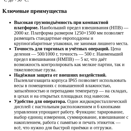
Ключевые преимущества
Высокая грузоподъёмность при компактной
платформе.
Наибольший предел взвешивания (НПВ) —
2000 кг. Платформа размером 1250×1500 мм позволяет
размещать стандартные европоддоны и
крупногабаритные упаковки, не занимая лишнего места.
Точность для торговых и учётных операций.
Цена
деления — 500/1000 г, точность — 500 г. Наименьший
предел взвешивания (НМПВ) — 5 кг, что даёт
возможность контролировать как мелкие партии, так и
тяжеловесные грузы.
Надёжная защита от внешних воздействий.
Пылевлагозащита корпуса IP65 позволяет использовать
весы в помещениях с повышенной влажностью,
запылённостью и перепадами температур — на складах,
в цехах и на открытых площадках под навесом.
Удобство для оператора.
Один жидкокристаллический
дисплей с настольным расположением и 6 кнопками
управления упрощают работу. Функции: тарирование,
выбор единиц измерения, суммирование, взвешивание с
накоплением, работа с памятью и печать этикеток —
всё, что нужно для быстрой приёмки и отгрузки.