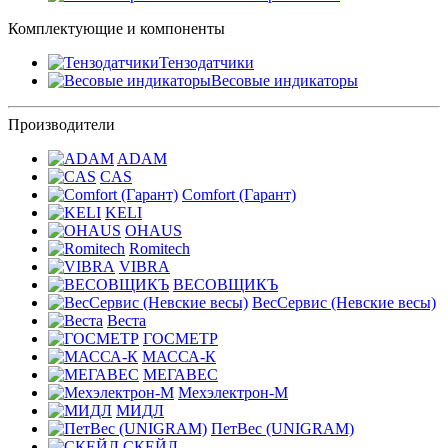
Комплектующие и компоненты
Тензодатчики
Весовые индикаторы
Производители
ADAM
CAS
Comfort (Гарант)
KELI
OHAUS
Romitech
VIBRA
ВЕСОВЩИКЪ
ВесСервис (Невские весы)
Веста
ГОСМЕТР
МАССА-К
МЕГАВЕС
Мехэлектрон-М
МИДЛ
ПетВес (UNIGRAM)
СКЕЙЛ