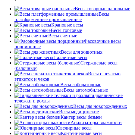
Весы товарные напольные
Весы
платформенные промышленные
Крановые весы
Весы торговые
Весы счетные
Фасовочные весы
порционные
Весы для животных
Паллетные весы
Стержневые весы
(балочные)
Весы c печатью
этикеток и чеков
Весы лабораторные
Весы автомобильные
Гидравлические
тележки и рохлы
Весы для новорожденных
Весы медицинские
Кантер весы безмен
Анализаторы влажности
Ювелирные весы
Контейнерные весы