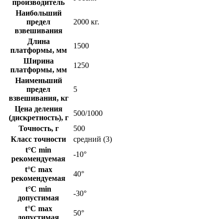
производитель
Наибольший
предел
2000 кг.
взвешивания
Длина
1500
платформы, мм
Ширина
1250
платформы, мм
Наименьший
предел
5
взвешивания, кг
Цена деления
500/1000
(дискретность), г
Точность, г
500
Класс точности
средний (3)
t°C min
-10°
рекомендуемая
t°C max
40°
рекомендуемая
t°C min
-30°
допустимая
t°C max
50°
допустимая