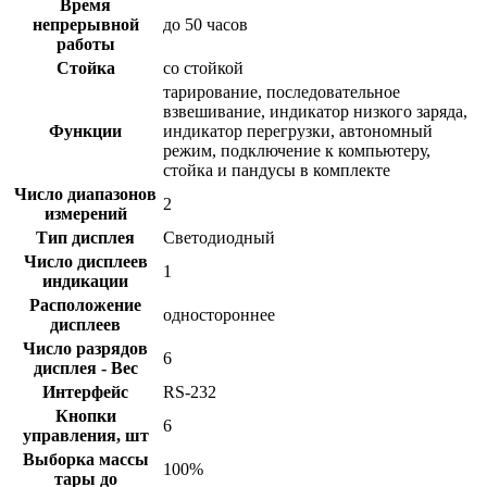
Время
непрерывной
до 50 часов
работы
Стойка
со стойкой
тарирование, последовательное
взвешивание, индикатор низкого заряда,
Функции
индикатор перегрузки, автономный
режим, подключение к компьютеру,
стойка и пандусы в комплекте
Число диапазонов
2
измерений
Тип дисплея
Светодиодный
Число дисплеев
1
индикации
Расположение
одностороннее
дисплеев
Число разрядов
6
дисплея - Вес
Интерфейс
RS-232
Кнопки
6
управления, шт
Выборка массы
100%
тары до