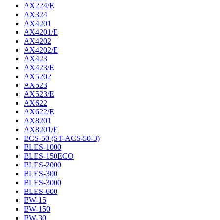
AX224/E
AX324
AX4201
AX4201/E
AX4202
AX4202/E
AX423
AX423/E
AX5202
AX523
AX523/E
AX622
AX622/E
AX8201
AX8201/E
BCS-50 (ST-ACS-50-3)
BLES-1000
BLES-150ECO
BLES-2000
BLES-300
BLES-3000
BLES-600
BW-15
BW-150
BW-30