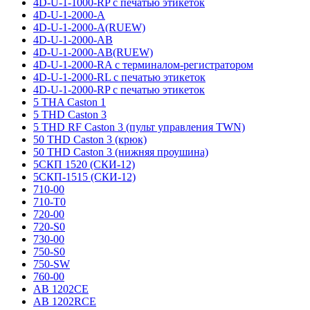
4D-U-1-1000-RP с печатью этикеток
4D-U-1-2000-A
4D-U-1-2000-A(RUEW)
4D-U-1-2000-AB
4D-U-1-2000-AB(RUEW)
4D-U-1-2000-RA с терминалом-регистратором
4D-U-1-2000-RL с печатью этикеток
4D-U-1-2000-RP с печатью этикеток
5 THA Caston 1
5 THD Caston 3
5 THD RF Caston 3 (пульт управления TWN)
50 THD Caston 3 (крюк)
50 THD Caston 3 (нижняя проушина)
5СКП 1520 (СКИ-12)
5СКП-1515 (СКИ-12)
710-00
710-T0
720-00
720-S0
730-00
750-S0
750-SW
760-00
AB 1202CE
AB 1202RCE