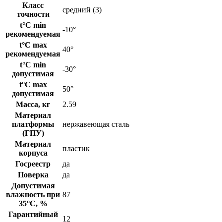
Класс
средний (3)
точности
t°C min
-10°
рекомендуемая
t°C max
40°
рекомендуемая
t°C min
-30°
допустимая
t°C max
50°
допустимая
Масса, кг
2.59
Материал
платформы
нержавеющая сталь
(ГПУ)
Материал
пластик
корпуса
Госреестр
да
Поверка
да
Допустимая
влажность при
87
35°С, %
Гарантийный
12