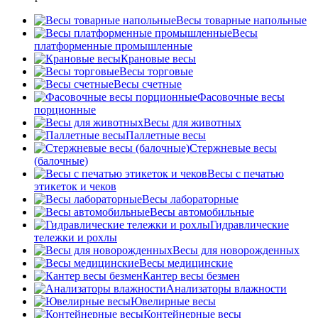
Весы товарные напольные
Весы
платформенные промышленные
Крановые весы
Весы торговые
Весы счетные
Фасовочные весы
порционные
Весы для животных
Паллетные весы
Стержневые весы
(балочные)
Весы c печатью
этикеток и чеков
Весы лабораторные
Весы автомобильные
Гидравлические
тележки и рохлы
Весы для новорожденных
Весы медицинские
Кантер весы безмен
Анализаторы влажности
Ювелирные весы
Контейнерные весы