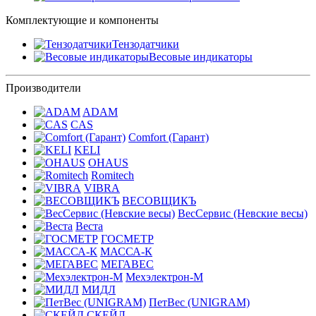
Комплектующие и компоненты
Тензодатчики
Весовые индикаторы
Производители
ADAM
CAS
Comfort (Гарант)
KELI
OHAUS
Romitech
VIBRA
ВЕСОВЩИКЪ
ВесСервис (Невские весы)
Веста
ГОСМЕТР
МАССА-К
МЕГАВЕС
Мехэлектрон-М
МИДЛ
ПетВес (UNIGRAM)
СКЕЙЛ