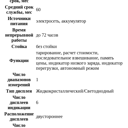
срок, мес
Средний срок
60
службы, мес
Источники
электросеть, аккумулятор
питания
Время
непрерывной
до 72 часов
работы
Стойка
без стойки
тарирование, расчет стоимости,
последовательное взвешивание, память
Функции
цены, индикатор низкого заряда, индикатор
перегрузки, автономный режим
Число
диапазонов
1
измерений
Тип дисплея
Жидкокристаллический/Светодиодный
Число
дисплеев
6
индикации
Расположение
двустороннее
дисплеев
Число