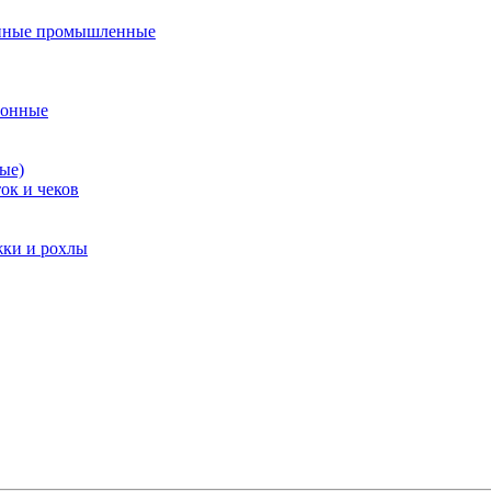
нные промышленные
ионные
ые)
ок и чеков
жки и рохлы