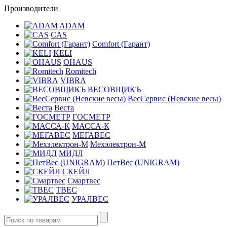
Производители
ADAM
CAS
Comfort (Гарант)
KELI
OHAUS
Romitech
VIBRA
ВЕСОВЩИКЪ
ВесСервис (Невские весы)
Веста
ГОСМЕТР
МАССА-К
МЕГАВЕС
Мехэлектрон-М
МИДЛ
ПетВес (UNIGRAM)
СКЕЙЛ
Смартвес
ТВЕС
УРАЛВЕС