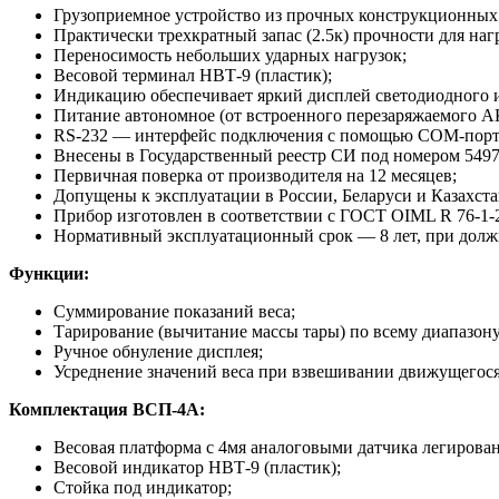
Грузоприемное устройство из прочных конструкционных 
Практически трехкратный запас (2.5к) прочности для н
Переносимость небольших ударных нагрузок;
Весовой терминал НВТ-9 (пластик);
Индикацию обеспечивает яркий дисплей светодиодного и
Питание автономное (от встроенного перезаряжаемого АК
RS-232 — интерфейс подключения с помощью COM-порта
Внесены в Государственный реестр СИ под номером 5497
Первичная поверка от производителя на 12 месяцев;
Допущены к эксплуатации в России, Беларуси и Казахста
Прибор изготовлен в соответствии с ГОСТ OIML R 76-1-
Нормативный эксплуатационный срок — 8 лет, при должн
Функции:
Суммирование показаний веса;
Тарирование (вычитание массы тары) по всему диапазон
Ручное обнуление дисплея;
Усреднение значений веса при взвешивании движущегося
Комплектация ВСП-4А:
Весовая платформа с 4мя аналоговыми датчика легирован
Весовой индикатор НВТ-9 (пластик);
Стойка под индикатор;