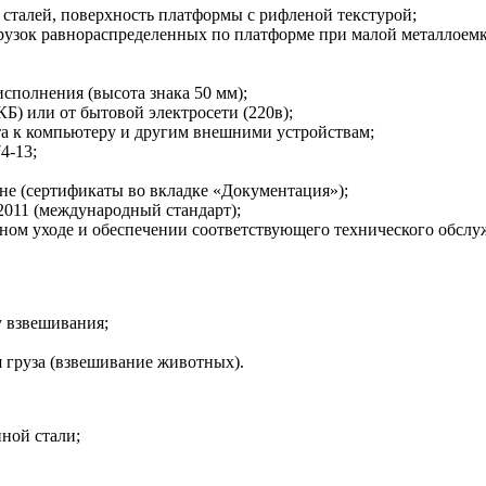
сталей, поверхность платформы с рифленой текстурой;
агрузок равнораспределенных по платформе при малой металлоем
сполнения (высота знака 50 мм);
Б) или от бытовой электросети (220в);
 к компьютеру и другим внешними устройствам;
4-13;
не (сертификаты во вкладке «Документация»);
2011 (международный стандарт);
ом уходе и обеспечении соответствующего технического обслуж
у взвешивания;
 груза (взвешивание животных).
ной стали;