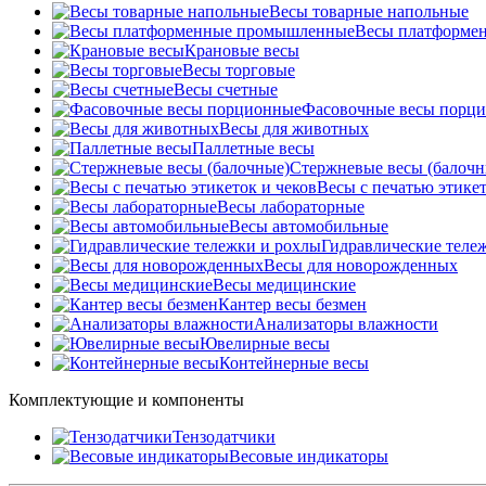
Весы товарные напольные
Весы платформе
Крановые весы
Весы торговые
Весы счетные
Фасовочные весы порц
Весы для животных
Паллетные весы
Стержневые весы (балочн
Весы c печатью этикет
Весы лабораторные
Весы автомобильные
Гидравлические теле
Весы для новорожденных
Весы медицинские
Кантер весы безмен
Анализаторы влажности
Ювелирные весы
Контейнерные весы
Комплектующие и компоненты
Тензодатчики
Весовые индикаторы