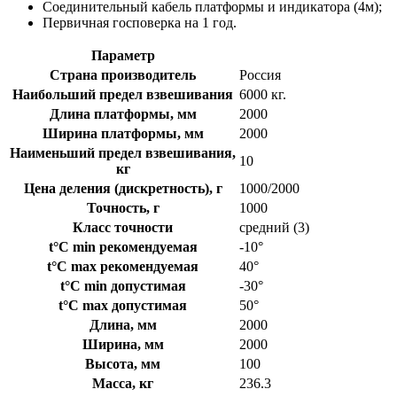
Соединительный кабель платформы и индикатора (4м);
Первичная госповерка на 1 год.
Параметр
Страна производитель
Россия
Наибольший предел взвешивания
6000 кг.
Длина платформы, мм
2000
Ширина платформы, мм
2000
Наименьший предел взвешивания,
10
кг
Цена деления (дискретность), г
1000/2000
Точность, г
1000
Класс точности
средний (3)
t°C min рекомендуемая
-10°
t°C max рекомендуемая
40°
t°C min допустимая
-30°
t°C max допустимая
50°
Длина, мм
2000
Ширина, мм
2000
Высота, мм
100
Масса, кг
236.3